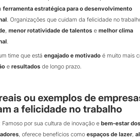
a
ferramenta estratégica para o desenvolvimento
nal
. Organizações que cuidam da felicidade no trabal
de
,
menor rotatividade de talentos
e
melhor clima
nal
.
 um time que está
engajado e motivado
é muito mais cr
ão
e
resultados
de longo prazo.
reais ou exemplos de empresa
am a felicidade no trabalho
: Famoso por sua cultura de inovação e
bem-estar do
radores
, oferece benefícios como
espaços de lazer
,
a