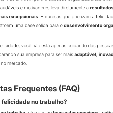
saudáveis e motivadores leva diretamente a
resultado
nais excepcionais
. Empresas que priorizam a felicida
stroem uma base sólida para o
desenvolvimento orga
felicidade, você não está apenas cuidando das pessoa
arando sua empresa para ser mais
adaptável
,
inova
no mercado.
tas Frequentes (FAQ)
é felicidade no trabalho?
 no trabalho
refere-se ao
bem-estar emocional
,
sati