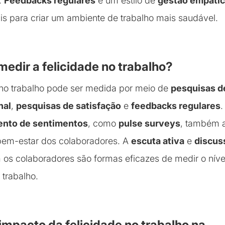
.
Feedbacks regulares
e um estilo de
gestão empáti
is para criar um ambiente de trabalho mais saudável.
edir a felicidade no trabalho?
 no trabalho pode ser medida por meio de
pesquisas d
nal
,
pesquisas de satisfação
e
feedbacks regulares
.
nto de sentimentos
, como
pulse surveys
, também 
bem-estar dos colaboradores. A
escuta ativa
e
discus
os colaboradores são formas eficazes de medir o níve
 trabalho.
 impacto da felicidade no trabalho na