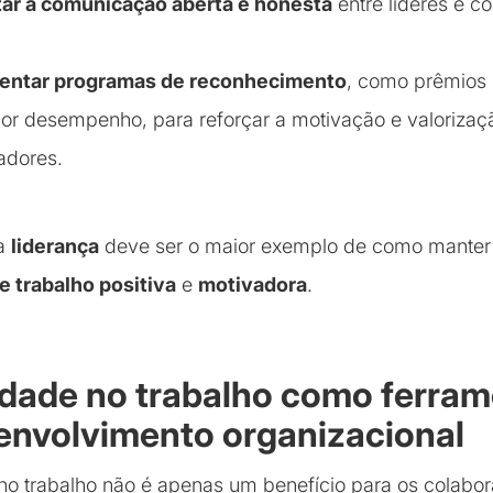
ar a comunicação aberta e honesta
entre líderes e c
entar programas de reconhecimento
, como prêmios
or desempenho, para reforçar a motivação e valorizaç
adores.
 a
liderança
deve ser o maior exemplo de como mante
e trabalho positiva
e
motivadora
.
cidade no trabalho como ferra
envolvimento organizacional
 no trabalho não é apenas um benefício para os colabo