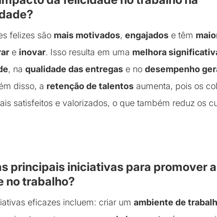
idade?
s felizes são
mais motivados
,
engajados
e têm
maio
rar
e
inovar
. Isso resulta em uma
melhora significativ
de
, na
qualidade das entregas
e no
desempenho gera
lém disso, a
retenção de talentos
aumenta, pois os co
is satisfeitos e valorizados, o que também reduz os 
as principais iniciativas para promover a
e no trabalho?
iativas eficazes incluem: criar um
ambiente de trabal