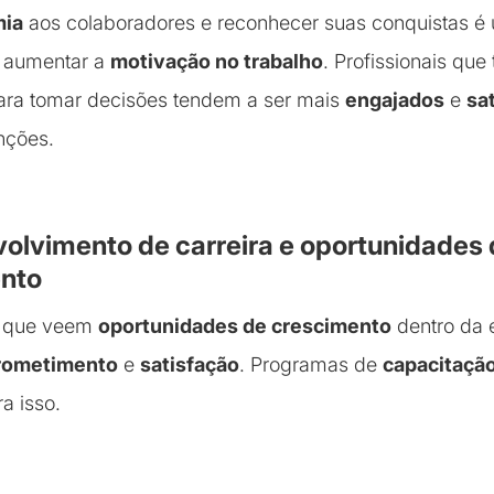
mia
aos colaboradores e reconhecer suas conquistas é
 aumentar a
motivação no trabalho
. Profissionais que
ara tomar decisões tendem a ser mais
engajados
e
sa
nções.
volvimento de carreira e oportunidades
nto
is que veem
oportunidades de crescimento
dentro da
ometimento
e
satisfação
. Programas de
capacitaçã
ra isso.