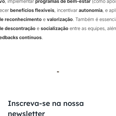
ivo
, implementar
programas de bem-estar
(como apoi
recer
benefícios flexíveis
, incentivar
autonomia
, e apl
de reconhecimento
e
valorização
. Também é essenci
e descontração
e
socialização
entre as equipes, alé
edbacks contínuos
.
Inscreva-se na nossa
newsletter