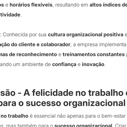
os
e
horários flexíveis
, resultando em
altos índices d
tividade
.
: Conhecida por sua
cultura organizacional positiva
ação do cliente e colaborador
, a empresa implement
mas de reconhecimento
e
treinamentos constantes
riando um ambiente de
confiança
e
inovação
.
são - A felicidade no trabalh
para o sucesso organizacional
 no trabalho
é essencial não apenas para o bem-estar
es, mas também para o
sucesso organizacional
. Cria