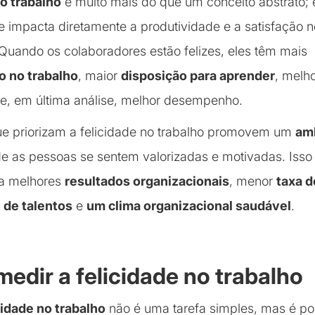
o trabalho
é muito mais do que um conceito abstrato;
e impacta diretamente a produtividade e a satisfação 
 Quando os colaboradores estão felizes, eles têm mais
 no trabalho
, maior
disposição para aprender
, melh
e, em última análise, melhor desempenho.
e priorizam a felicidade no trabalho promovem um
am
e as pessoas se sentem valorizadas e motivadas. Isso
 a melhores
resultados organizacionais
, menor
taxa d
 de talentos
e
um clima organizacional saudável
.
edir a felicidade no trabalho
cidade no trabalho
não é uma tarefa simples, mas é po