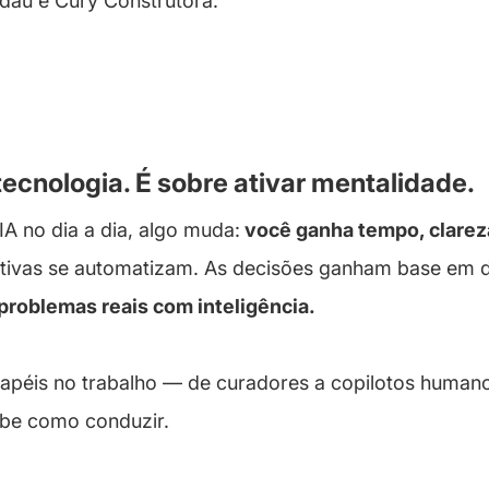
dau e Cury Construtora.
ecnologia. É sobre ativar mentalidade.
A no dia a dia, algo muda:
você ganha tempo, clareza
titivas se automatizam. As decisões ganham base em d
problemas reais com inteligência.
papéis no trabalho — de curadores a copilotos human
be como conduzir.