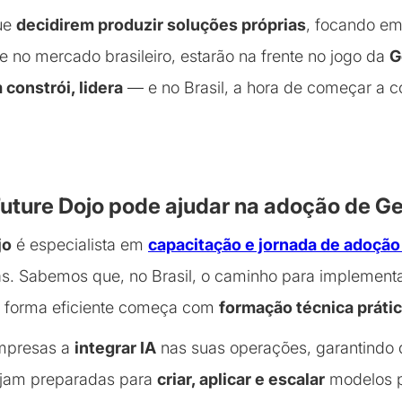
ue
decidirem produzir soluções próprias
, focando em
de no mercado brasileiro, estarão na frente no jogo da
G
constrói, lidera
— e no Brasil, a hora de começar a co
uture Dojo pode ajudar na adoção de G
jo
é especialista em
capacitação e jornada de adoção
s. Sabemos que, no Brasil, o caminho para implementa
 forma eficiente começa com
formação técnica práti
mpresas a
integrar IA
nas suas operações, garantindo 
ejam preparadas para
criar, aplicar e escalar
modelos p