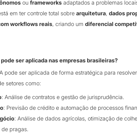
tônomos
ou
frameworks
adaptados a problemas locai
stá em ter controle total sobre
arquitetura
,
dados prop
com workflows reais
, criando um
diferencial competi
 pode ser aplicada nas empresas brasileiras?
 IA pode ser aplicada de forma estratégica para resolv
de setores como:
o
: Análise de contratos e gestão de jurisprudência.
io
: Previsão de crédito e automação de processos finan
gócio
: Análise de dados agrícolas, otimização de colhe
e de pragas.