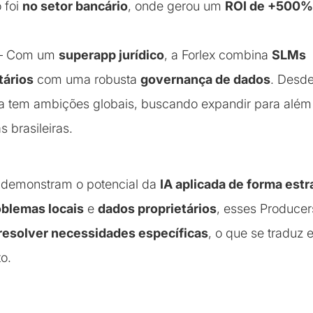
 foi
no setor bancário
, onde gerou um
ROI de +500%
– Com um
superapp jurídico
, a Forlex combina
SLMs
tários
com uma robusta
governança de dados
. Desde
 tem ambições globais, buscando expandir para além
as brasileiras.
 demonstram o potencial da
IA aplicada de forma estr
oblemas locais
e
dados proprietários
, esses Producer
resolver necessidades específicas
, o que se traduz 
o.