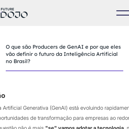
O que são Producers de GenAI e por que eles
vão definir o futuro da Inteligência Artificial
no Brasil?
ão
ia Artificial Generativa (GenAI) está evoluindo rapidame
oportunidades de transformação para empresas ao redo
 questão não é mais
"se" vamos adotar a tecnologia
,