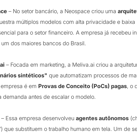
ace
– No setor bancário, a Neospace criou uma
arquite
uestra múltiplos modelos com alta privacidade e baixa 
sencial para o setor financeiro. A empresa já recebeu i
, um dos maiores bancos do Brasil.
ai
– Focada em marketing, a Meliva.ai criou a arquitetu
nários sintéticos"
que automatizam processos de mar
a empresa é em
Provas de Conceito (PoCs) pagas
, o 
 a demanda antes de escalar o modelo.
– Essa empresa desenvolveu
agentes autônomos
(c
) que substituem o trabalho humano em tela. Um de s