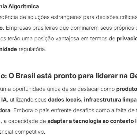
ia Algorítmica
dência de soluções estrangeiras para decisões crítica
co
. Empresas brasileiras que dominarem seus próprios
mos terão uma posição vantajosa em termos de
privaci
midade
regulatória.
: O Brasil está pronto para liderar na 
m uma oportunidade única de se destacar como
produto
 IA
, utilizando seus
dados locais
,
infraestrutura limpa
dora
. Embora o país enfrente desafios como a falta de 
ra, a capacidade de
adaptar a tecnologia ao contexto 
encial competitivo.