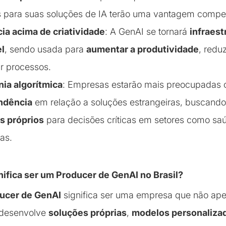
s para suas soluções de IA terão uma vantagem compet
cia acima de criatividade
: A GenAI se tornará
infraest
el
, sendo usada para
aumentar a produtividade
, redu
r processos.
ia algorítmica
: Empresas estarão mais preocupadas
ndência
em relação a soluções estrangeiras, buscando 
s próprios
para decisões críticas em setores como saúd
as.
nifica ser um Producer de GenAI no Brasil?
ucer de GenAI
significa ser uma empresa que não apen
 desenvolve
soluções próprias
,
modelos personaliza