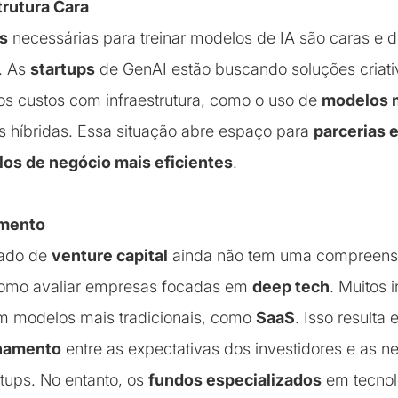
trutura Cara
s
necessárias para treinar modelos de IA são caras e di
. As
startups
de GenAI estão buscando soluções criati
 os custos com infraestrutura, como o uso de
modelos m
s híbridas. Essa situação abre espaço para
parcerias 
os de negócio mais eficientes
.
imento
ado de
venture capital
ainda não tem uma compreens
omo avaliar empresas focadas em
deep tech
. Muitos 
m modelos mais tradicionais, como
SaaS
. Isso result
nhamento
entre as expectativas dos investidores e as 
rtups. No entanto, os
fundos especializados
em tecnol