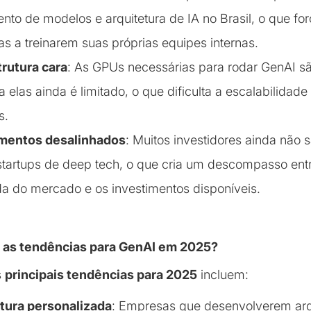
ento de modelos e arquitetura de IA no Brasil, o que fo
s a treinarem suas próprias equipes internas.
trutura cara
: As GPUs necessárias para rodar GenAI sã
 elas ainda é limitado, o que dificulta a escalabilidade
s.
imentos desalinhados
: Muitos investidores ainda nã
 startups de deep tech, o que cria um descompasso ent
 do mercado e os investimentos disponíveis.
o as tendências para GenAI em 2025?
s
principais tendências para 2025
incluem:
tura personalizada
: Empresas que desenvolverem arq