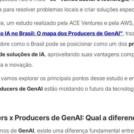
 para resolver problemas locais e criar soluções espec
, um estudo realizado pela ACE Ventures e pela AWS, 
o IA no Brasil: O mapa dos Producers de GenAI”
, tra
obre como o Brasil pode se posicionar como um dos
pr
de soluções de IA
, aproveitando suas vantagens comp
ra e inovação.
, vamos explorar os principais pontos desse estudo e e
ducers de GenAI
estão moldando o futuro da tecnologi
s x Producers de GenAI: Qual a difere
amos de
GenAI
, existe uma diferença fundamental entr