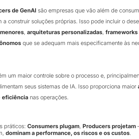
cers de GenAI
são empresas que vão além de consumir
 a construir soluções próprias. Isso pode incluir o des
 menores
,
arquiteturas personalizadas
,
frameworks 
tônomos
que se adequam mais especificamente às ne
êm um maior controle sobre o processo e, principalmen
limentam seus sistemas de IA. Isso proporciona maior
e
eficiência
nas operações.
 práticos:
Consumers plugam
,
Producers projetam
—
em,
dominam a performance, os riscos e os custos
.