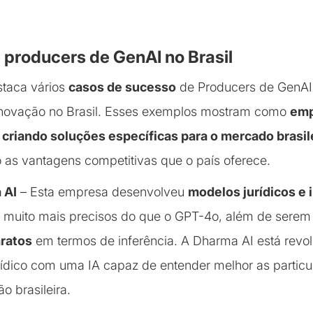
 producers de GenAI no Brasil
staca vários
casos de sucesso
de Producers de GenAI
 inovação no Brasil. Esses exemplos mostram como
emp
 criando soluções específicas para o mercado brasil
 as vantagens competitivas que o país oferece.
 AI
– Esta empresa desenvolveu
modelos jurídicos e 
 muito mais precisos do que o GPT-4o, além de sere
ratos
em termos de inferência. A Dharma AI está revo
urídico com uma IA capaz de entender melhor as particu
ão brasileira.