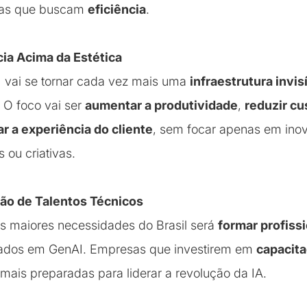
as que buscam
eficiência
.
cia Acima da Estética
 vai se tornar cada vez mais uma
infraestrutura invis
. O foco vai ser
aumentar a produtividade
,
reduzir cu
r a experiência do cliente
, sem focar apenas em ino
s ou criativas.
ão de Talentos Técnicos
 maiores necessidades do Brasil será
formar profiss
ados em GenAI. Empresas que investirem em
capacita
 mais preparadas para liderar a revolução da IA.