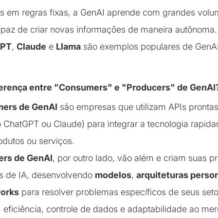
s em regras fixas, a GenAI aprende com grandes volu
apaz de criar novas informações de maneira autônoma
GPT
,
Claude
e
Llama
são exemplos populares de GenAI
iferença entre "Consumers" e "Producers" de GenAI
ers de GenAI
são empresas que utilizam APIs prontas
 ChatGPT ou Claude) para integrar a tecnologia rapid
odutos ou serviços.
ers de GenAI
, por outro lado, vão além e criam suas p
s de IA, desenvolvendo
modelos
,
arquiteturas perso
orks
para resolver problemas específicos de seus set
 eficiência, controle de dados e adaptabilidade ao mer