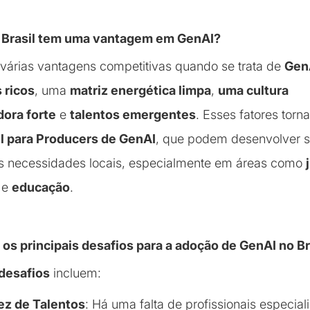
o Brasil tem uma vantagem em GenAI?
 várias vantagens competitivas quando se trata de
Gen
 ricos
, uma
matriz energética limpa
,
uma cultura
ora forte
e
talentos emergentes
. Esses fatores tor
il para Producers de GenAI
, que podem desenvolver 
s necessidades locais, especialmente em áreas como
e
educação
.
 os principais desafios para a adoção de GenAI no Br
desafios
incluem:
ez de Talentos
: Há uma falta de profissionais especia